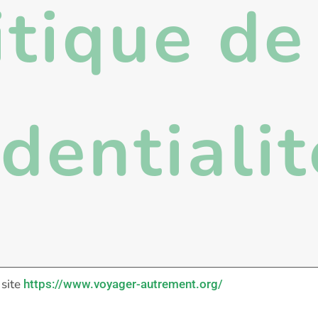
itique de
dentialit
 site
https://www.voyager-autrement.org/